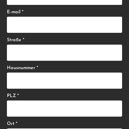
E-mail *
Straße *
Hausnummer *
PLZ *
Ort *