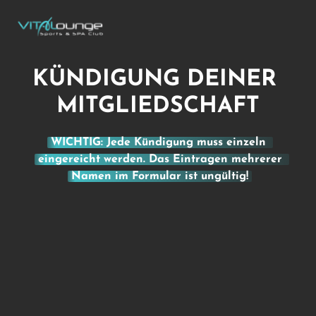
KÜNDIGUNG DEINER 
MITGLIEDSCHAFT
WICHTIG: 
Jede 
Kündigung 
muss 
einzeln 
eingereicht 
werden. 
Das 
Eintragen 
mehrerer 
Namen 
im 
Formular 
ist 
ungültig!